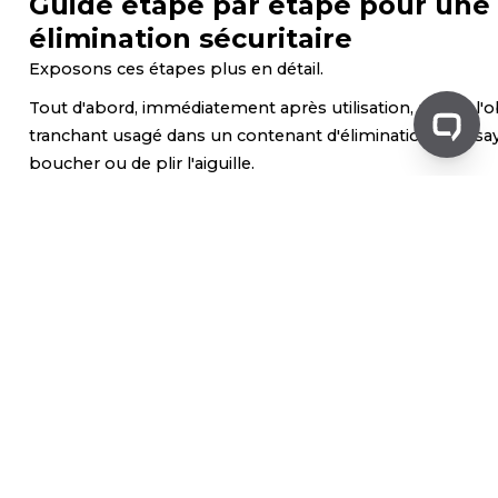
Guide étape par étape pour une
élimination sécuritaire
Exposons ces étapes plus en détail.
Tout d'abord, immédiatement après utilisation, placez l'o
tranchant usagé dans un contenant d'élimination. N'essa
boucher ou de plir l'aiguille.
Conservez le contenant dans un endroit sécuritaire. Il doi
de portée des enfants et des animaux domestiques.
Lorsque le contenant est rempli aux trois quarts environ, 
temps de s'en débarrasser. Ne remplissez pas trop le co
Cela peut augmenter le risque de blessures par piqûre d'a
Enfin, suivez les directives locales concernant l'éliminatio
objets tranchants. Il peut s'agir d'amener le conteneur à
de dépôt désigné ou d'organiser un service de ramassage
Utilisation de contenants
d'élimination des objets trancha