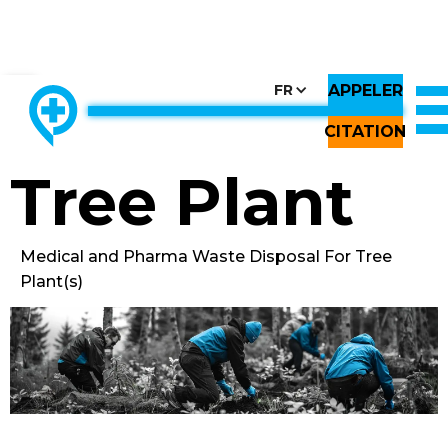
APPELER
CHOOSE COUNTRY, CHOOSE CANADA, CHOOSE THE BEST
FR
THE ONLY LOCALLY-OWNED MED WASTE PROCESSOR.
Back to All Images
CITATION
Tree Plant
Medical and Pharma Waste Disposal For Tree
Plant(s)