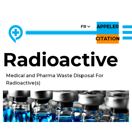
APPELER
CHOOSE COUNTRY, CHOOSE CANADA, CHOOSE THE BEST
FR
THE ONLY LOCALLY-OWNED MED WASTE PROCESSOR.
Back to All Images
CITATION
Radioactive
Medical and Pharma Waste Disposal For
Radioactive(s)