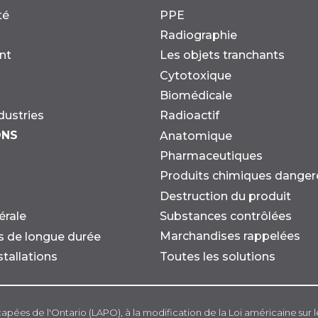
té
PPE
Radiographie
nt
Les objets tranchants
Cytotoxique
Biomédicale
dustries
Radioactif
ONS
Anatomique
Pharmaceutiques
Produits chimiques danger
Destruction du produit
Substances contrôlées
érale
Marchandises rappelées
ns de longue durée
Toutes les solutions
stallations
capées de l'Ontario (LAPO), à la modification de la Loi américaine sur