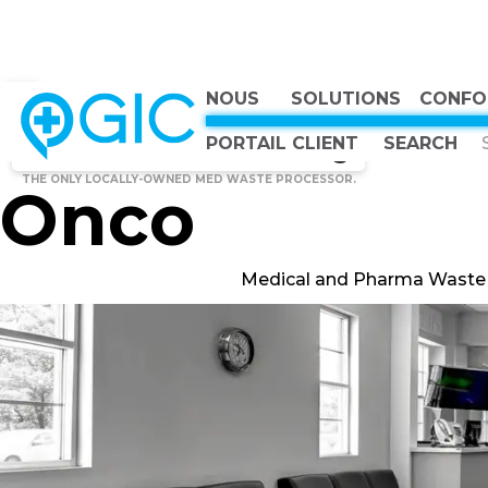
NOUS
SOLUTIONS
CONFO
CHOOSE COUNTRY, CHOOSE CANADA, CHOOSE THE BEST
Back to All Images
Canadian Owned
PORTAIL CLIENT
Canadian Strong
THE ONLY LOCALLY-OWNED MED WASTE PROCESSOR.
Onco
Medical and Pharma Waste 