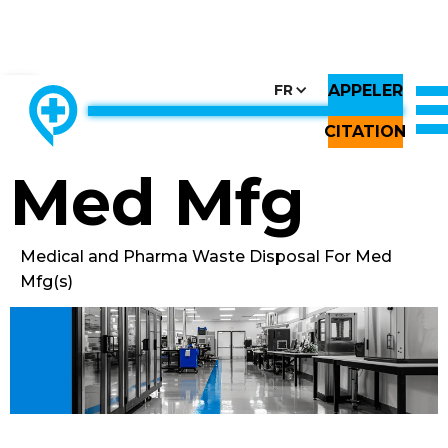
APPELER
CHOOSE COUNTRY, CHOOSE CANADA, CHOOSE THE BEST
FR
THE ONLY LOCALLY-OWNED MED WASTE PROCESSOR.
Back to All Images
CITATION
Med Mfg
Medical and Pharma Waste Disposal For Med
Mfg(s)