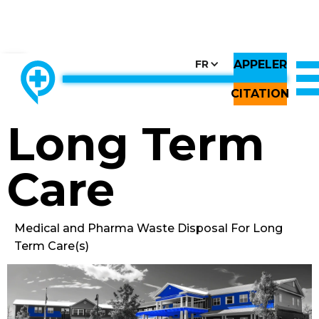
APPELER
CHOOSE COUNTRY, CHOOSE CANADA, CHOOSE THE BEST
FR
THE ONLY LOCALLY-OWNED MED WASTE PROCESSOR.
Back to All Images
CITATION
Long Term
Care
Medical and Pharma Waste Disposal For Long
Term Care(s)