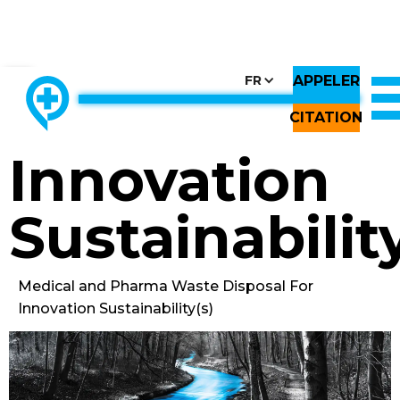
APPELER
CHOOSE COUNTRY, CHOOSE CANADA, CHOOSE THE BEST
FR
THE ONLY LOCALLY-OWNED MED WASTE PROCESSOR.
Back to All Images
CITATION
Innovation
Sustainabilit
Medical and Pharma Waste Disposal For
Innovation Sustainability(s)