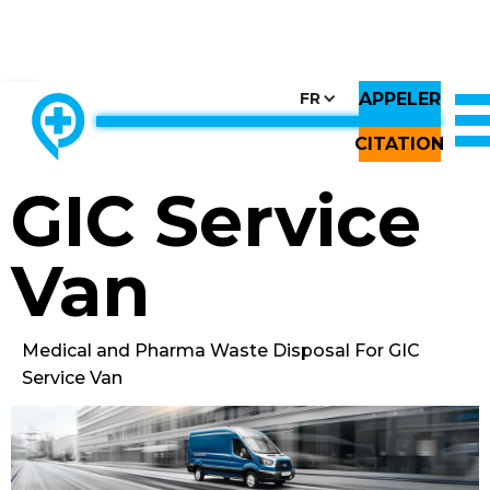
APPELER
CHOOSE COUNTRY, CHOOSE CANADA, CHOOSE THE BEST
FR
THE ONLY LOCALLY-OWNED MED WASTE PROCESSOR.
Back to All Images
CITATION
GIC Service
Van
Medical and Pharma Waste Disposal For GIC
Service Van