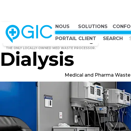
NOUS
SOLUTIONS
CONFO
CHOOSE COUNTRY, CHOOSE CANADA, CHOOSE THE BEST
Back to All Images
Canadian Owned
PORTAIL CLIENT
Canadian Strong
THE ONLY LOCALLY-OWNED MED WASTE PROCESSOR.
Dialysis
Medical and Pharma Waste D