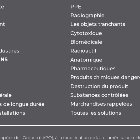
té
PPE
Radiographie
nt
Les objets tranchants
Cytotoxique
Biomédicale
dustries
Radioactif
ONS
Anatomique
Pharmaceutiques
Produits chimiques danger
Destruction du produit
Substances contrôlées
érale
Marchandises rappelées
ns de longue durée
Toutes les solutions
stallations
capées de l'Ontario (LAPO), à la modification de la Loi américaine sur