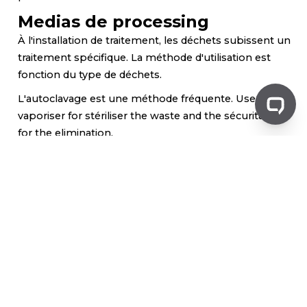
Medias de processing
À l'installation de traitement, les déchets subissent un
traitement spécifique. La méthode d'utilisation est
fonction du type de déchets.
L'autoclavage est une méthode fréquente. Use of the
vaporiser for stériliser the waste and the sécuritate
for the elimination.
This method est efficace pour la plus grande partie
des types de déchets biomédicaux. Antally, elle ne
convient pas à tous.
Incineration's incineration's a other method. Il s'agit
de brûler les déchets à haute température.
This method est efficace pour certains types de
déchets. Mais elle peut aussi produire des émissions
de Nocives si elle n'est pas bien gérée.